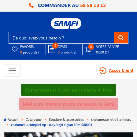
COMMANDER AU
58 58 13 12
0
FAVORIS
DEVIS
VOTRE PANIER
0
produit(s)
produit(s)
0
0
0.000 DT
Accès Client
Compresseurs & sécheurs made in Italy
Meilleurs Promos poste de soudure Semi
Accueil
Catalogue
Soudure & accessoires
chalumeaux et détenteurs
chalumeau complet hp1 o×y/acyt tuyau 10m 080001