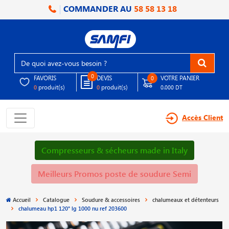
COMMANDER AU
58 58 13 18
0
FAVORIS
DEVIS
VOTRE PANIER
0
produit(s)
produit(s)
0
0
0.000 DT
Accès Client
Compresseurs & sécheurs made in Italy
Meilleurs Promos poste de soudure Semi
Accueil
Catalogue
Soudure & accessoires
chalumeaux et détenteurs
chalumeau hp1 120° lg 1000 nu ref 203600