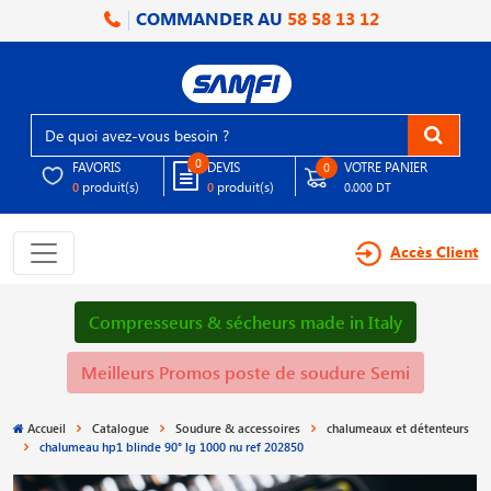
COMMANDER AU
58 58 13 12
0
FAVORIS
DEVIS
VOTRE PANIER
0
produit(s)
produit(s)
0
0
0.000 DT
Accès Client
Compresseurs & sécheurs made in Italy
Meilleurs Promos poste de soudure Semi
Accueil
Catalogue
Soudure & accessoires
chalumeaux et détenteurs
chalumeau hp1 blinde 90° lg 1000 nu ref 202850