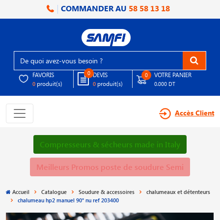
COMMANDER AU
58 58 13 18
0
FAVORIS
DEVIS
VOTRE PANIER
0
produit(s)
produit(s)
0
0
0.000 DT
Accès Client
Compresseurs & sécheurs made in Italy
Meilleurs Promos poste de soudure Semi
Accueil
Catalogue
Soudure & accessoires
chalumeaux et détenteurs
chalumeau hp2 manuel 90° nu ref 203400