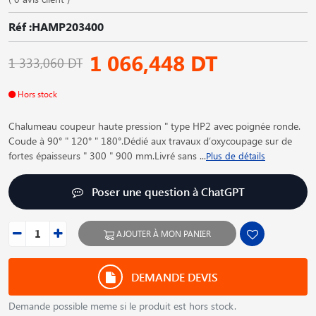
Réf :HAMP203400
1 066,448 DT
1 333,060 DT
Hors stock
Chalumeau coupeur haute pression " type HP2 avec poignée ronde.
Coude à 90° " 120° " 180°.Dédié aux travaux d′oxycoupage sur de
fortes épaisseurs " 300 " 900 mm.Livré sans
...
Plus de détails
Poser une question à ChatGPT
AJOUTER À MON PANIER
DEMANDE DEVIS
Demande possible meme si le produit est hors stock.