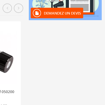
DEMANDEZ UN DEVIS
En stock
f 050200
Détendeurs Ddi Acétylène Pg Type H Réf
051200
267,867 DT