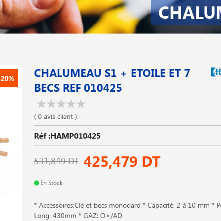
CHALU
CHALUMEAU S1 + ETOILE ET 7
-20%
BECS REF 010425
( 0 avis client )
Réf :HAMP010425
425,479 DT
531,849 DT
En Stock
* Accessoires:Clé et becs monodard * Capacité: 2 à 10 mm * P
Long: 430mm * GAZ: O×/AD