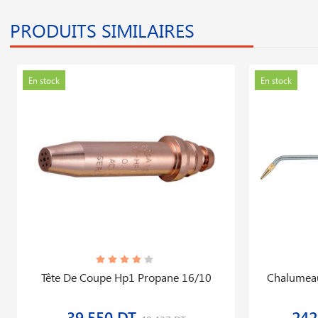
PRODUITS SIMILAIRES
En stock
En stock
Tête De Coupe Hp1 Propane 16/10
Chalumeau
39,550 DT
242