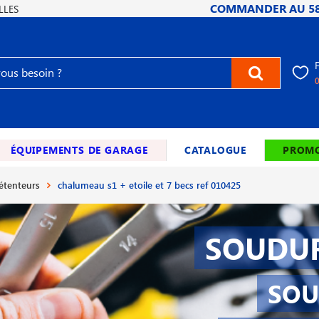
COMMANDER AU
5
LLES
ÉQUIPEMENTS DE GARAGE
CATALOGUE
PROMO
étenteurs
chalumeau s1 + etoile et 7 becs ref 010425
SOUDUR
SOU