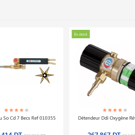
En stock
 So Cd 7 Becs Ref 010355
Détendeur Ddi Oxygène Ré
,414 DT
267,867 DT