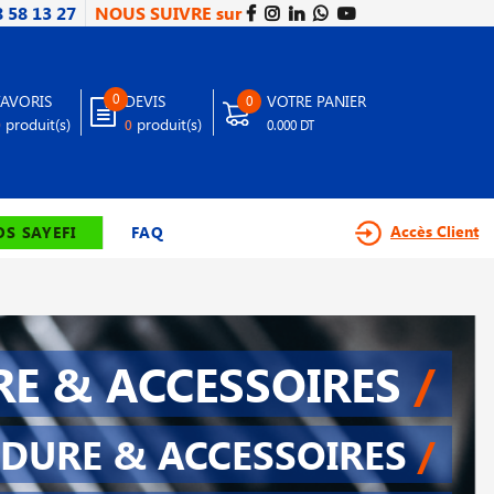
8 58 13 27
NOUS SUIVRE sur
0
FAVORIS
DEVIS
VOTRE PANIER
0
produit(s)
produit(s)
0
0
0.000 DT
Accès Client
S SAYEFI
FAQ
E & ACCESSOIRES
/
DURE & ACCESSOIRES
/