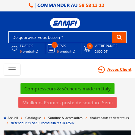
COMMANDER AU
58 58 13 12
0
FAVORIS
DEVIS
VOTRE PANIER
0
produit(s)
produit(s)
0
0
0.000 DT
Accès Client
Compresseurs & sécheurs made in Italy
Meilleurs Promos poste de soudure Semi
Accueil
Catalogue
Soudure & accessoires
chalumeaux et détenteurs
détendeur 3s co2 + rechauf.in ref 041250k