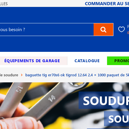
COMMANDER AU
5
LLES
ÉQUIPEMENTS DE GARAGE
CATALOGUE
PROMO
e soudure
baguette tig er70s6 ok tigrod 12.64 2,4 × 1000 paquet de 5
SOUDUR
SOU