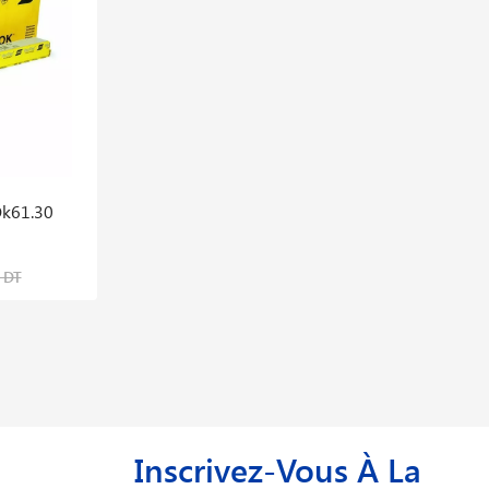
Ok61.30
Fil Arc 6102 1.2mm 16kg
224,047 DT
 DT
280,059 DT
Inscrivez-Vous À La