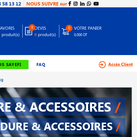
8 58 13 12
NOUS SUIVRE sur
0
FAVORIS
DEVIS
VOTRE PANIER
0
produit(s)
produit(s)
0
0
0.000 DT
Accès Client
S SAYEFI
FAQ
kg
E & ACCESSOIRES
/
DURE & ACCESSOIRES
/