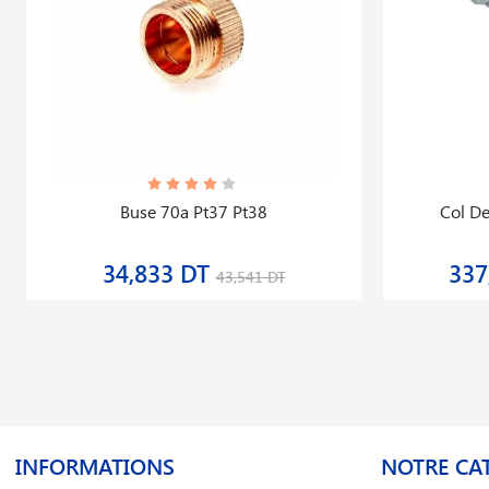
Buse 70a Pt37 Pt38
Col De
34,833 DT
337
43,541 DT
INFORMATIONS
NOTRE CA