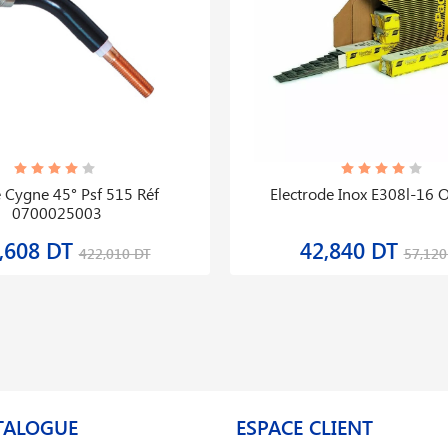
 Cygne 45° Psf 515 Réf
Electrode Inox E308l-16 
0700025003
,608 DT
42,840 DT
422,010 DT
57,120
TALOGUE
ESPACE CLIENT