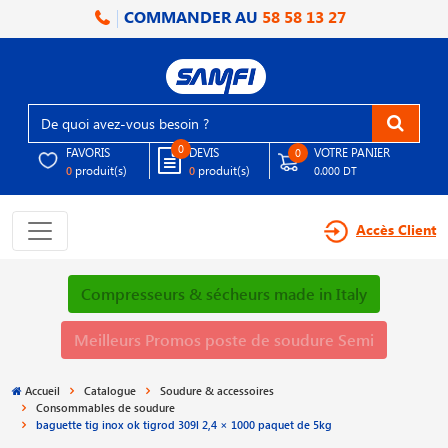
COMMANDER AU
58 58 13 27
0
FAVORIS
DEVIS
VOTRE PANIER
0
produit(s)
produit(s)
0
0
0.000 DT
Accès Client
Compresseurs & sécheurs made in Italy
Meilleurs Promos poste de soudure Semi
Accueil
Catalogue
Soudure & accessoires
Consommables de soudure
baguette tig inox ok tigrod 309l 2,4 × 1000 paquet de 5kg