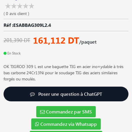
( 0 avis client )
Réf :ESABBAG309L2.4
161,112 DT
201,390 DT
/paquet
En Stock
OK TIGROD 309 L est une baguette TIG en acier ino×ydable à très
bas carbone 24Cr13Ni pour le soudage TIG des aciers similaires
forgés ou moulés.
Poser une question à ChatGPT
Commandez par SMS
Commandez via Whatsapp