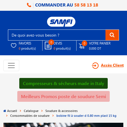
COMMANDER AU
58 58 13 18
0
FAVORIS
DEVIS
VOTRE PANIER
0
produit(s)
produit(s)
0
0
0.000 DT
Accès Client
Compresseurs & sécheurs made in Italy
Meilleurs Promos poste de soudure Semi
Accueil
Catalogue
Soudure & accessoires
Consommables de soudure
bobine fil à souder d 0.80 mm plast 15 kg