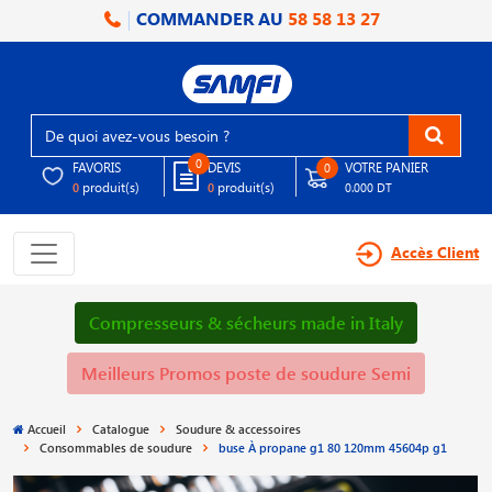
COMMANDER AU
58 58 13 27
0
FAVORIS
DEVIS
VOTRE PANIER
0
produit(s)
produit(s)
0
0
0.000 DT
Accès Client
Compresseurs & sécheurs made in Italy
Meilleurs Promos poste de soudure Semi
Accueil
Catalogue
Soudure & accessoires
Consommables de soudure
buse À propane g1 80 120mm 45604p g1