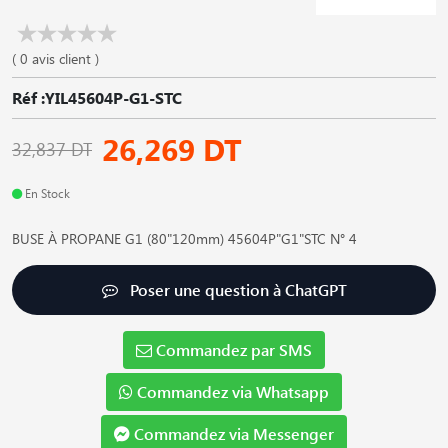
( 0 avis client )
Réf :YIL45604P-G1-STC
26,269 DT
32,837 DT
En Stock
BUSE À PROPANE G1 (80"120mm) 45604P"G1"STC N° 4
Poser une question à ChatGPT
Commandez par SMS
Commandez via Whatsapp
Commandez via Messenger