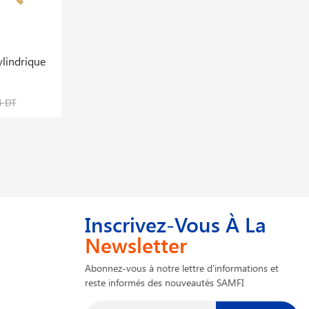
lindrique
Buse À Propane G1 80 120mm 45604p
G1
26,269 DT
4 DT
32,837 DT
Inscrivez-Vous À La
Newsletter
Abonnez-vous à notre lettre d'informations et
reste informés des nouveautés SAMFI