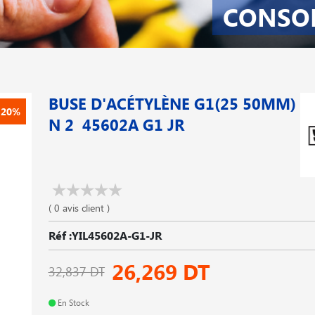
CONSO
BUSE D'ACÉTYLÈNE G1(25 50MM)
-20%
N 2 45602A G1 JR
( 0 avis client )
Réf :YIL45602A-G1-JR
26,269 DT
32,837 DT
En Stock