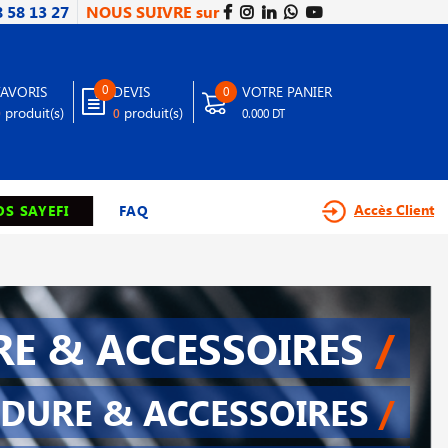
8 58 13 27
NOUS SUIVRE sur
0
FAVORIS
DEVIS
VOTRE PANIER
0
produit(s)
produit(s)
0
0
0.000 DT
Accès Client
S SAYEFI
FAQ
E & ACCESSOIRES
/
DURE & ACCESSOIRES
/