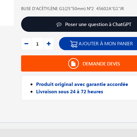
BUSE D'ACÉTYLÈNE G1(25"50mm) N°2 45602A"G1"JR
Poser une question à ChatGPT
AJOUTER À MON PANIER
DEMANDE DEVIS
Produit original avec garantie accordée
Livraison sous 24 à 72 heures