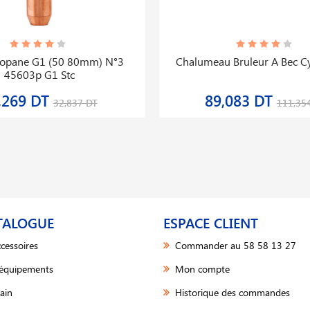
ropane G1 (50 80mm) N°3
Chalumeau Bruleur A Bec Cy
45603p G1 Stc
,269 DT
89,083 DT
32,837 DT
111,35
TALOGUE
ESPACE CLIENT
cessoires
Commander au 58 58 13 27
 équipements
Mon compte
ain
Historique des commandes