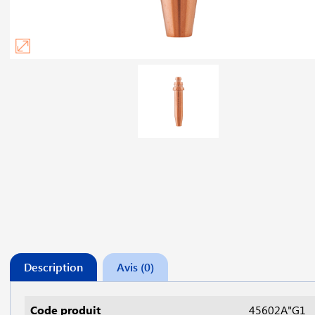
Description
Avis (0)
Code produit
45602A"G1