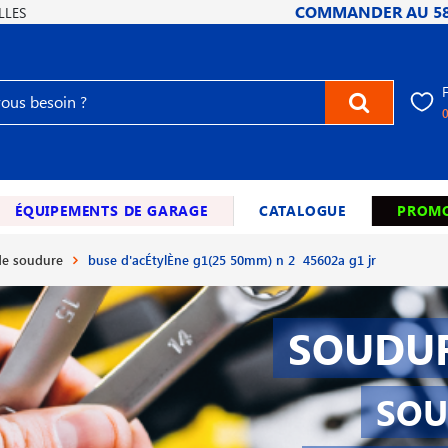
COMMANDER AU
5
LLES
ÉQUIPEMENTS DE GARAGE
CATALOGUE
PROMO
e soudure
buse d'acÉtylÈne g1(25 50mm) n 2 45602a g1 jr
SOUDUR
SOU