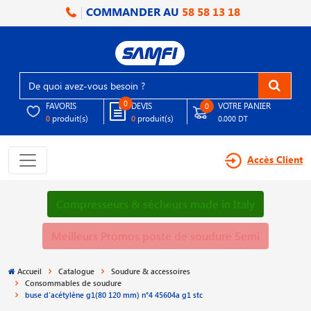
COMMANDER AU
58 58 13 18
0
FAVORIS
DEVIS
VOTRE PANIER
0
produit(s)
produit(s)
0
0
0.000 DT
Accès Client
Compresseurs & sécheurs made in Italy
Meilleurs Promos poste de soudure Semi
Accueil
Catalogue
Soudure & accessoires
Consommables de soudure
buse d′acétylène g1(80 120 mm) n°4 45604a g1 stc