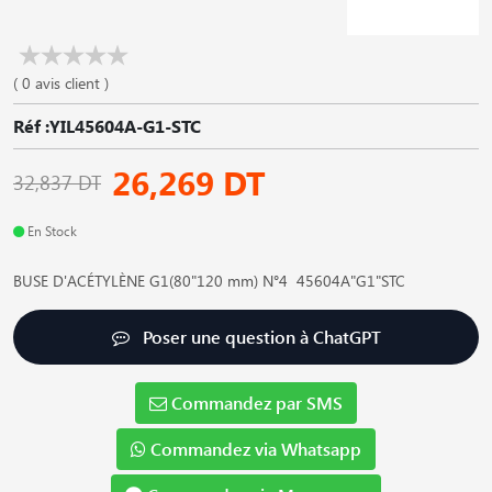
( 0 avis client )
Réf :YIL45604A-G1-STC
26,269 DT
32,837 DT
En Stock
BUSE D'ACÉTYLÈNE G1(80"120 mm) N°4 45604A"G1"STC
Poser une question à ChatGPT
Commandez par SMS
Commandez via Whatsapp