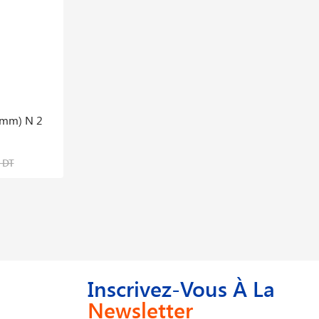
0mm) N 2
Détendeur De Pression D′oxygène 5701
Stc
142,605 DT
 DT
178,256 DT
Inscrivez-Vous À La
Newsletter