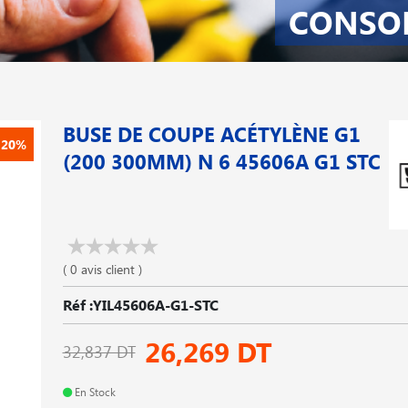
CONSO
BUSE DE COUPE ACÉTYLÈNE G1
-20%
(200 300MM) N 6 45606A G1 STC
( 0 avis client )
Réf :YIL45606A-G1-STC
26,269 DT
32,837 DT
En Stock