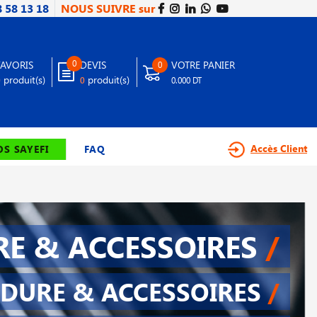
8 58 13 18
NOUS SUIVRE sur
0
FAVORIS
DEVIS
VOTRE PANIER
0
produit(s)
produit(s)
0
0
0.000 DT
Accès Client
S SAYEFI
FAQ
E & ACCESSOIRES
/
DURE & ACCESSOIRES
/