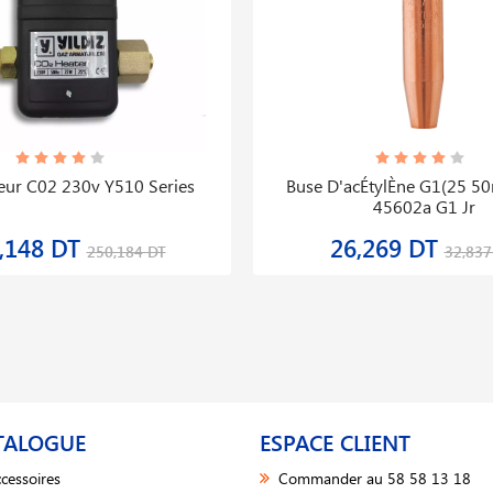
eur C02 230v Y510 Series
Buse D'acÉtylÈne G1(25 5
45602a G1 Jr
,148 DT
26,269 DT
250,184 DT
32,837
TALOGUE
ESPACE CLIENT
cessoires
Commander au 58 58 13 18