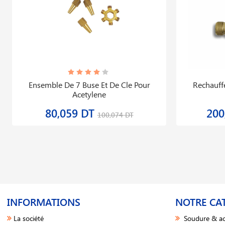
Ensemble De 7 Buse Et De Cle Pour
Rechauff
Acetylene
80,059 DT
200
100,074 DT
INFORMATIONS
NOTRE CA
La société
Soudure & ac