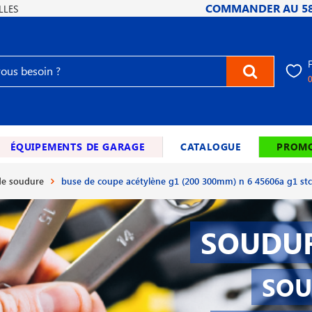
COMMANDER AU
5
LLES
ÉQUIPEMENTS DE GARAGE
CATALOGUE
PROMO
e soudure
buse de coupe acétylène g1 (200 300mm) n 6 45606a g1 stc
SOUDUR
SOU