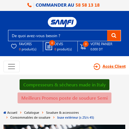
COMMANDER AU
58 58 13 18
0
FAVORIS
DEVIS
VOTRE PANIER
0
produit(s)
produit(s)
0
0
0.000 DT
Accès Client
Compresseurs & sécheurs made in Italy
Meilleurs Promos poste de soudure Semi
Accueil
Catalogue
Soudure & accessoires
Consommables de soudure
buse extérieur (s 25/s 45)