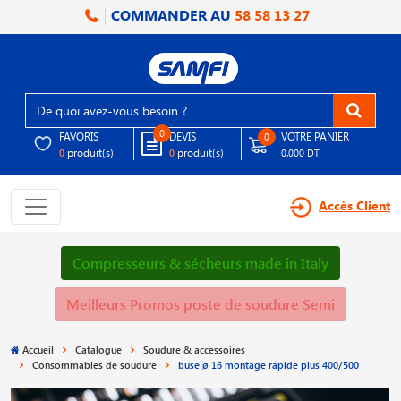
COMMANDER AU
58 58 13 27
0
FAVORIS
DEVIS
VOTRE PANIER
0
produit(s)
produit(s)
0
0
0.000 DT
Accès Client
Compresseurs & sécheurs made in Italy
Meilleurs Promos poste de soudure Semi
Accueil
Catalogue
Soudure & accessoires
Consommables de soudure
buse ø 16 montage rapide plus 400/500