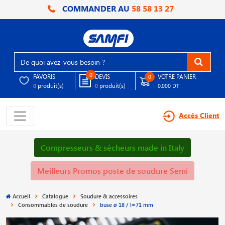
COMMANDER AU
58 58 13 27
0
FAVORIS
DEVIS
VOTRE PANIER
0
produit(s)
produit(s)
0
0
0.000 DT
Accès Client
Compresseurs & sécheurs made in Italy
Meilleurs Promos poste de soudure Semi
Accueil
Catalogue
Soudure & accessoires
Consommables de soudure
buse ø 18 / l=71 mm