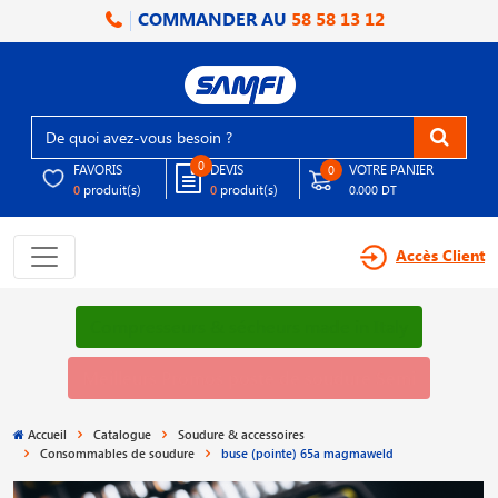
COMMANDER AU
58 58 13 12
0
FAVORIS
DEVIS
VOTRE PANIER
0
produit(s)
produit(s)
0
0
0.000 DT
Accès Client
Compresseurs & sécheurs made in Italy
Meilleurs Promos poste de soudure Semi
Accueil
Catalogue
Soudure & accessoires
Consommables de soudure
buse (pointe) 65a magmaweld