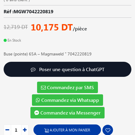
Réf :MGW7042220819
10,175 DT
12,719 DT
/pièce
En Stock
Buse (pointe) 65A – Magmaweld " 7042220819
Poser une question à ChatGPT
Commandez par SMS
Commandez via Whatsapp
Commandez via Messenger
AJOUTER À MON PANIER