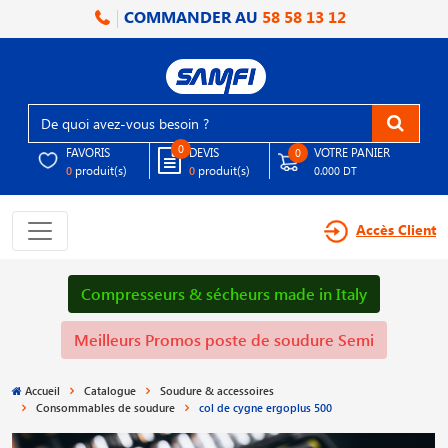
COMMANDER AU
58 58 13 12
0
FAVORIS
DEVIS
VOTRE PANIER
0
produit(s)
produit(s)
0
0
0.000 DT
Accès Client
Compresseurs & sécheurs made in Italy
Meilleurs Promos poste de soudure Semi
Accueil
Catalogue
Soudure & accessoires
Consommables de soudure
col de cygne ergoplus 500