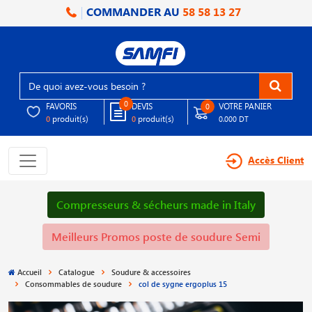
COMMANDER AU
58 58 13 27
0
FAVORIS
DEVIS
VOTRE PANIER
0
produit(s)
produit(s)
0
0
0.000 DT
Accès Client
Compresseurs & sécheurs made in Italy
Meilleurs Promos poste de soudure Semi
Accueil
Catalogue
Soudure & accessoires
Consommables de soudure
col de sygne ergoplus 15