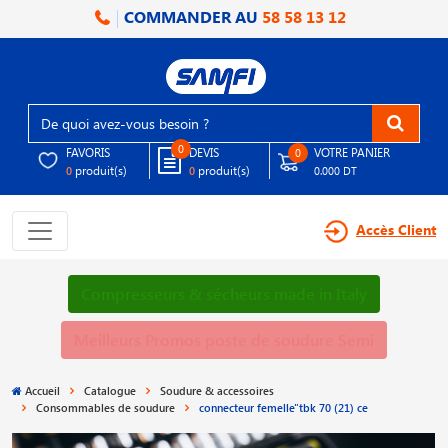
COMMANDER AU
58 58 13 12
0
FAVORIS
DEVIS
VOTRE PANIER
0
produit(s)
produit(s)
0
0
0.000 DT
Accès Client
Compresseurs & sécheurs made in Italy
Meilleurs Promos poste de soudure Semi
Accueil
Catalogue
Soudure & accessoires
Consommables de soudure
connecteur femelle"tbk 70 (21) ce