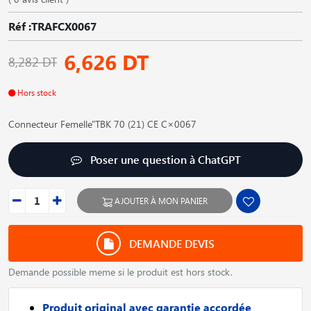
Réf :TRAFCX0067
6,626 DT
8,282 DT
Hors stock
Connecteur Femelle"TBK 70 (21) CE C×0067
Poser une question à ChatGPT
AJOUTER À MON PANIER
DEMANDE DEVIS
Demande possible meme si le produit est hors stock.
Produit original avec garantie accordée