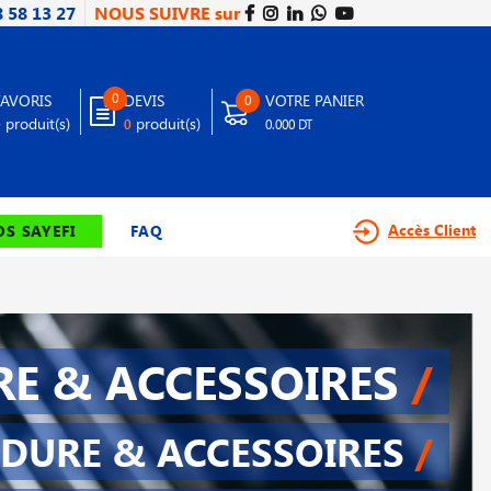
8 58 13 27
NOUS SUIVRE sur
0
FAVORIS
DEVIS
VOTRE PANIER
0
produit(s)
produit(s)
0
0
0.000 DT
Accès Client
S SAYEFI
FAQ
E & ACCESSOIRES
/
DURE & ACCESSOIRES
/