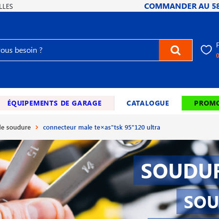
COMMANDER AU
5
LLES
ÉQUIPEMENTS DE GARAGE
CATALOGUE
PROMO
e soudure
connecteur male te×as"tsk 95"120 ultra
SOUDUR
SOU