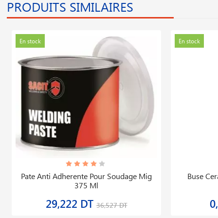
PRODUITS SIMILAIRES
En stock
En stock
Pate Anti Adherente Pour Soudage Mig
Buse Cer
375 Ml
29,222 DT
0
36,527 DT