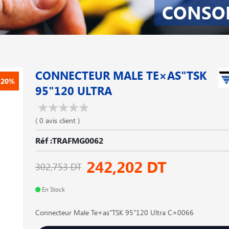
CONSO
CONNECTEUR MALE TE×AS"TSK
-20%
95"120 ULTRA
( 0 avis client )
Réf :TRAFMG0062
242,202 DT
302,753 DT
En Stock
Connecteur Male Te×as"TSK 95"120 Ultra C×0066