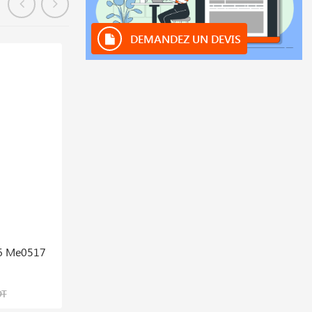
DEMANDEZ UN DEVIS
En stock
36 Me0517
Buse ø 20 / L=90 Mm
24,828 DT
DT
31,035 DT