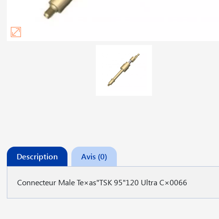
Description
Avis (0)
Connecteur Male Te×as"TSK 95"120 Ultra C×0066