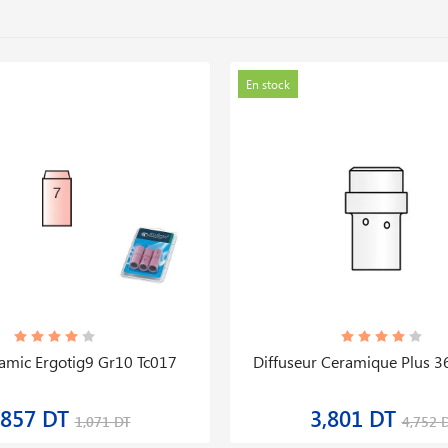
En stock
amic Ergotig9 Gr10 Tc017
Diffuseur Ceramique Plus 
,857 DT
3,801 DT
1,071 DT
4,752 