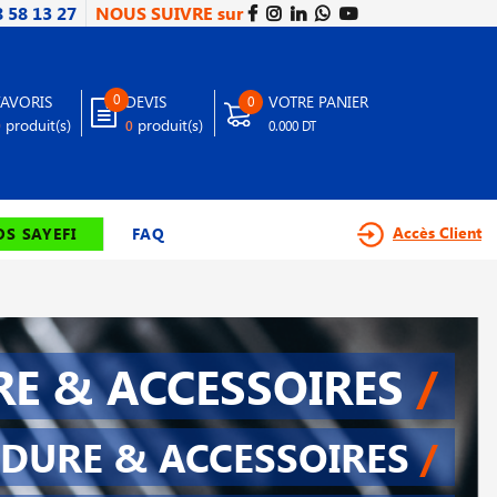
8 58 13 27
NOUS SUIVRE sur
0
FAVORIS
DEVIS
VOTRE PANIER
0
produit(s)
produit(s)
0
0
0.000 DT
Accès Client
S SAYEFI
FAQ
E & ACCESSOIRES
/
DURE & ACCESSOIRES
/