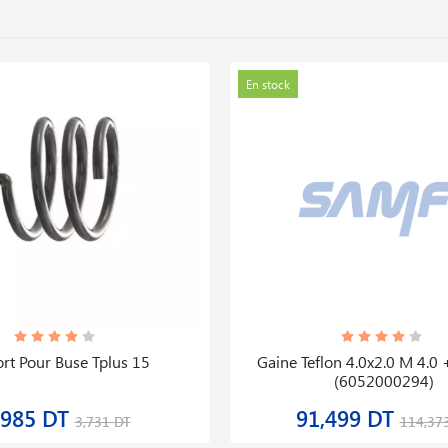
En stock
rt Pour Buse Tplus 15
Gaine Teflon 4.0x2.0 M 4.0 
(6052000294)
,985 DT
91,499 DT
3,731 DT
114,37