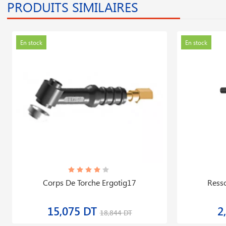
PRODUITS SIMILAIRES
En stock
En stock
Corps De Torche Ergotig17
Resso
15,075 DT
2
18,844 DT