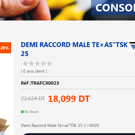
CONSO
DEMI RACCORD MALE TE×AS"TSK
-20%
25
( 0 avis client )
Réf :TRAFCX0023
18,099 DT
22,624 DT
En Stock
Demi Raccord Male Te×as"TSK 25 C×0020