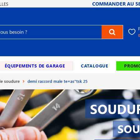
COMMANDER AU
5
LLES
ÉQUIPEMENTS DE GARAGE
CATALOGUE
PROMO
e soudure
demi raccord male te×as"tsk 25
SOUDUR
SOU