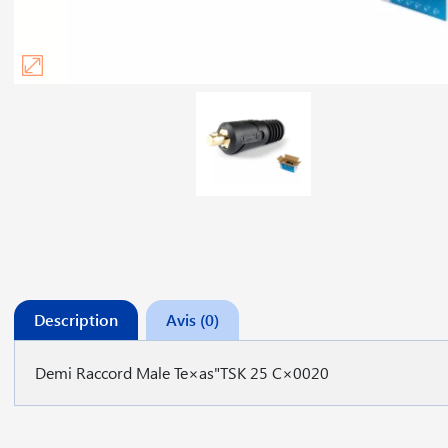
Description
Avis (0)
Demi Raccord Male Te×as"TSK 25 C×0020