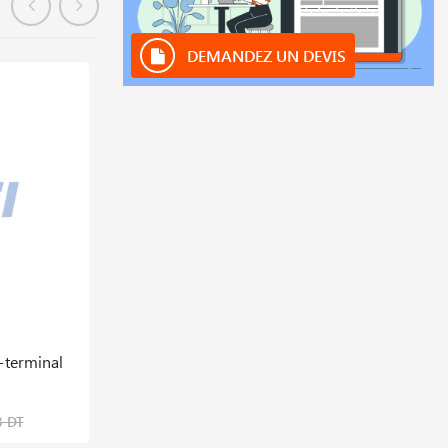
DEMANDEZ UN DEVIS
En stock
+terminal
Diffuseur D′air S25/ S 25k/s 30/s 45
18,859 DT
3 DT
23,574 DT