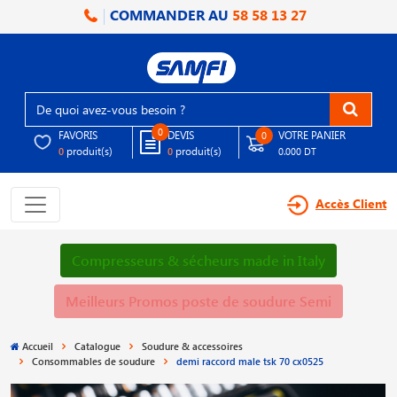
COMMANDER AU
58 58 13 27
0
FAVORIS
DEVIS
VOTRE PANIER
0
produit(s)
produit(s)
0
0
0.000 DT
Accès Client
Compresseurs & sécheurs made in Italy
Meilleurs Promos poste de soudure Semi
Accueil
Catalogue
Soudure & accessoires
Consommables de soudure
demi raccord male tsk 70 cx0525