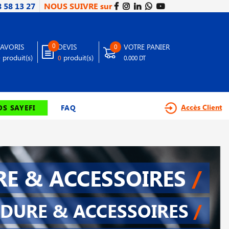
8 58 13 27
NOUS SUIVRE sur
0
FAVORIS
DEVIS
VOTRE PANIER
0
produit(s)
produit(s)
0
0
0.000 DT
Accès Client
S SAYEFI
FAQ
E & ACCESSOIRES
/
DURE & ACCESSOIRES
/