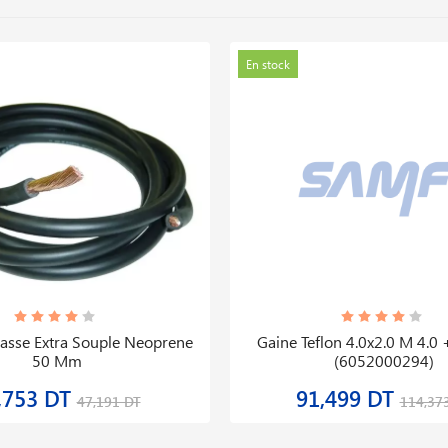
En stock
asse Extra Souple Neoprene
Gaine Teflon 4.0x2.0 M 4.0 
50 Mm
(6052000294)
,753 DT
91,499 DT
47,191 DT
114,37