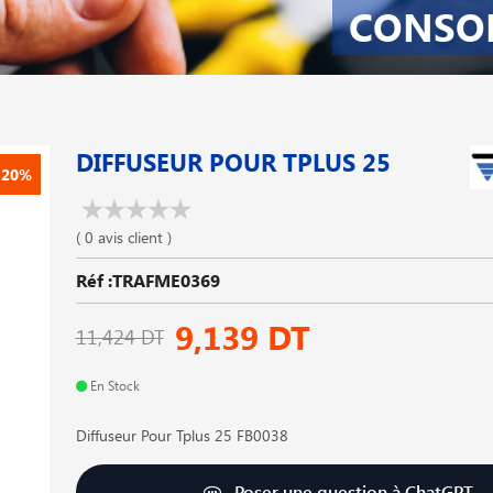
CONSO
DIFFUSEUR POUR TPLUS 25
-20%
( 0 avis client )
Réf :TRAFME0369
9,139 DT
11,424 DT
En Stock
Diffuseur Pour Tplus 25 FB0038
Poser une question à ChatGPT