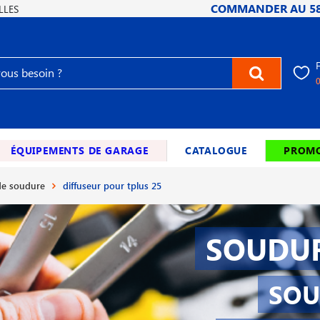
COMMANDER AU
5
LLES
ÉQUIPEMENTS DE GARAGE
CATALOGUE
PROMO
e soudure
diffuseur pour tplus 25
SOUDUR
SOU