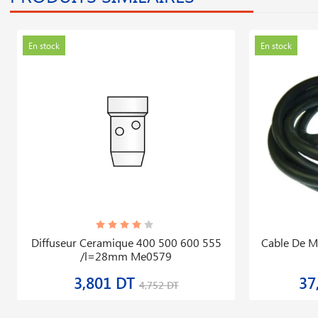
En stock
En stock
Diffuseur Ceramique 400 500 600 555
Cable De M
/l=28mm Me0579
3,801 DT
37
4,752 DT