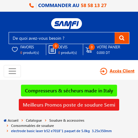
COMMANDER AU
58 58 13 27
0
FAVORIS
DEVIS
VOTRE PANIER
0
produit(s)
produit(s)
0
0
0.000 DT
Accès Client
Compresseurs & sécheurs made in Italy
Meilleurs Promos poste de soudure Semi
Accueil
Catalogue
Soudure & accessoires
Consommables de soudure
electrode basic laser b52 e7018"1 paquet de 5.0kg 3.25x350mm