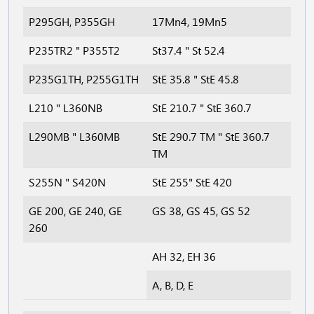
P295GH, P355GH
17Mn4, 19Mn5
P235TR2 " P355T2
St37.4 " St 52.4
P235G1TH, P255G1TH
StE 35.8 " StE 45.8
L210 " L360NB
StE 210.7 " StE 360.7
L290MB " L360MB
StE 290.7 TM " StE 360.7
TM
S255N " S420N
StE 255" StE 420
GE 200, GE 240, GE
GS 38, GS 45, GS 52
260
AH 32, EH 36
A, B, D, E