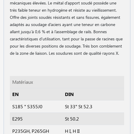
mécaniques élevées. Le métal d’apport soudé possède une
très faible teneur en hydrogène et résiste au vieillissement.
Offre des joints soudés résistants et sans fissures, également
adaptés au soudage d’aciers ayant une teneur en carbone
allant jusqu’à 0,6 % et à l’assemblage de rails. Bonnes
caractéristiques d’utilisation, tant pour la passe de racines que
pour les diverses positions de soudage. Très bon comblement
de la zone de liaison. Les soudures sont de qualité rayons X.
Matériaux
EN
DIN
S185 " S355J0
St 33" St 52.3
E295
St 50.2
P235GH, P265GH
H I, H II