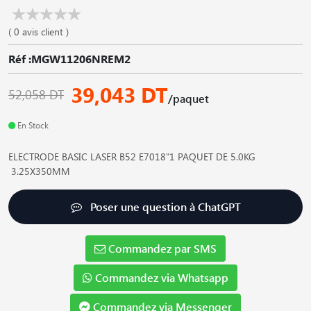
( 0 avis client )
Réf :MGW11206NREM2
39,043 DT
52,058 DT
/paquet
En Stock
ELECTRODE BASIC LASER B52 E7018"1 PAQUET DE 5.0KG
3.25X350MM
Poser une question à ChatGPT
Commandez par SMS
Commandez via Whatsapp
Commandez via Messenger