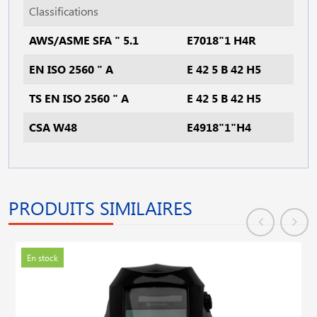
Classifications
AWS/ASME SFA " 5.1
E7018"1 H4R
EN ISO 2560 " A
E 42 5 B 42 H5
TS EN ISO 2560 " A
E 42 5 B 42 H5
CSA W48
E4918"1"H4
PRODUITS SIMILAIRES
En stock