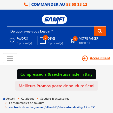
COMMANDER AU
58 58 13 12
0
FAVORIS
DEVIS
VOTRE PANIER
0
produit(s)
produit(s)
0
0
0.000 DT
Accès Client
Compresseurs & sécheurs made in Italy
Meilleurs Promos poste de soudure Semi
Accueil
Catalogue
Soudure & accessoires
Consommables de soudure
electrode de rechargement /elhard 63/etui carton de 4 kg 3.2 × 350