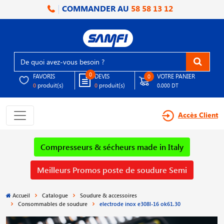
COMMANDER AU
58 58 13 12
0
FAVORIS
DEVIS
VOTRE PANIER
0
produit(s)
produit(s)
0
0
0.000 DT
Accès Client
Compresseurs & sécheurs made in Italy
Meilleurs Promos poste de soudure Semi
Accueil
Catalogue
Soudure & accessoires
Consommables de soudure
electrode inox e308l-16 ok61.30