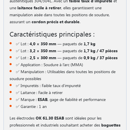
austénitiques 304/304L. Avec un
faible taux d’impureté
et
une
laitance facile à retirer
, elles garantissent une
manipulation aisée dans toutes les positions de soudure,
assurant un
cordon précis et durable
.
Caractéristiques principales :
✅ Lot :
4,0 × 350 mm
— paquets de
1,7 kg
✅ Lot :
3,2 × 350 mm
— paquets de
1,7 kg / 47 pièces
✅ Lot :
2,5 × 300 mm
— paquets de
0,9 kg / 37 pièces
✅ Application : Soudure à l’arc (MMA)
✅ Manipulation : Utilisables dans toutes les positions de
soudure possibles
✅ Impuretés : Faible taux d’impureté
✅ Laitance : Facile à retirer
✅ Marque :
ESAB
, gage de fiabilité et performance
✅ Garantie : 1 an
Les électrodes
OK 61.30 ESAB
sont idéales pour les
professionnels et industriels souhaitant acheter des
baguettes