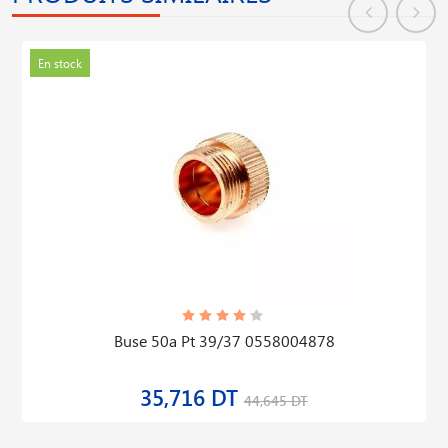
En stock
Buse 50a Pt 39/37 0558004878
35,716 DT
44,645 DT