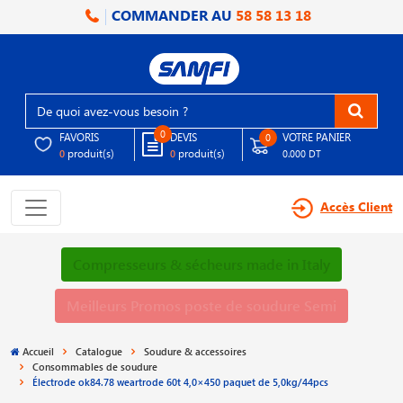
COMMANDER AU
58 58 13 18
0
FAVORIS
DEVIS
VOTRE PANIER
0
produit(s)
produit(s)
0
0
0.000 DT
Accès Client
Compresseurs & sécheurs made in Italy
Meilleurs Promos poste de soudure Semi
Accueil
Catalogue
Soudure & accessoires
Consommables de soudure
Électrode ok84.78 weartrode 60t 4,0×450 paquet de 5,0kg/44pcs