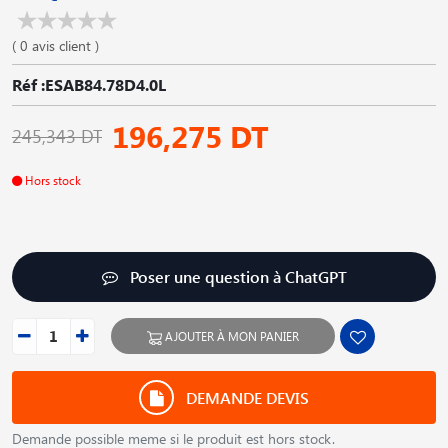
( 0 avis client )
Réf :ESAB84.78D4.0L
196,275 DT
245,343 DT
Hors stock
Poser une question à ChatGPT
AJOUTER À MON PANIER
DEMANDE DEVIS
Demande possible meme si le produit est hors stock.