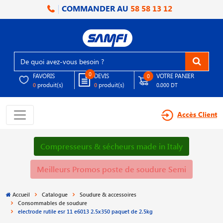
COMMANDER AU
58 58 13 12
0
FAVORIS
DEVIS
VOTRE PANIER
0
produit(s)
produit(s)
0
0
0.000 DT
Accès Client
Compresseurs & sécheurs made in Italy
Meilleurs Promos poste de soudure Semi
Accueil
Catalogue
Soudure & accessoires
Consommables de soudure
electrode rutile esr 11 e6013 2.5x350 paquet de 2.5kg