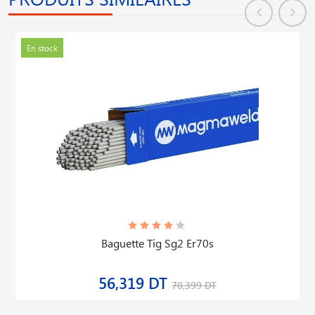
En stock
Baguette Tig Sg2 Er70s
56,319 DT
70,399 DT