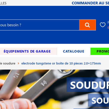
COMMANDER AU
5
LLES
ÉQUIPEMENTS DE GARAGE
CATALOGUE
PROMO
e soudure
electrode tungstene or boite de 10 pieces 2.0×175mm
SOUDUR
SOU