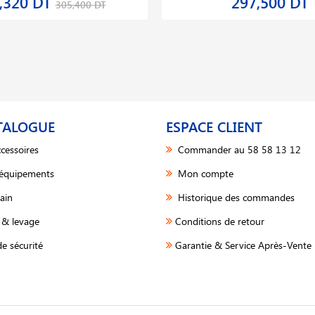
,320 DT
297,500 DT
305,400 DT
TALOGUE
ESPACE CLIENT
cessoires
Commander au 58 58 13 12
 équipements
Mon compte
ain
Historique des commandes
& levage
Conditions de retour
e sécurité
Garantie & Service Après-Vente 