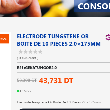
CONSO
ELECTRODE TUNGSTENE OR
-25%
BOITE DE 10 PIECES 2.0×175MM
( 0 avis client )
Réf :GEKATUNGOR2.0
43,731 DT
58,308 DT
En Stock
Electrode Tungstene Or Boite De 10 Pieces 2.0×175mm