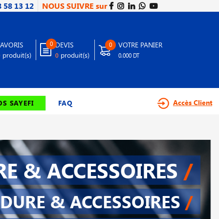
8 58 13 12
NOUS SUIVRE sur
0
FAVORIS
DEVIS
VOTRE PANIER
0
produit(s)
produit(s)
0
0
0.000 DT
Accès Client
S SAYEFI
FAQ
E & ACCESSOIRES
/
DURE & ACCESSOIRES
/