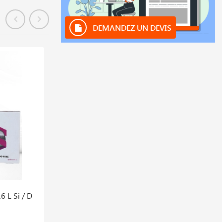
DEMANDEZ UN DEVIS
En stock
6 L Si / D
Baguette Brazure S21 /b Cu 60 Zn/etui De
5 Kg X 1000