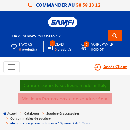
COMMANDER AU
58 58 13 12
0
FAVORIS
DEVIS
VOTRE PANIER
0
produit(s)
produit(s)
0
0
0.000 DT
Accès Client
Compresseurs & sécheurs made in Italy
Meilleurs Promos poste de soudure Semi
Accueil
Catalogue
Soudure & accessoires
Consommables de soudure
electrode tungstene or boite de 10 pieces 2.4×175mm