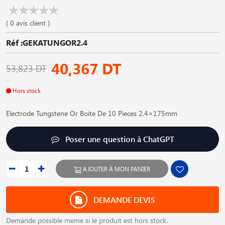
( 0 avis client )
Réf :GEKATUNGOR2.4
40,367 DT
53,823 DT
Hors stock
Electrode Tungstene Or Boite De 10 Pieces 2.4×175mm
Poser une question à ChatGPT
AJOUTER À MON PANIER
DEMANDE DEVIS
Demande possible meme si le produit est hors stock.