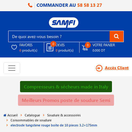
COMMANDER AU
58 58 13 27
0
FAVORIS
DEVIS
VOTRE PANIER
0
produit(s)
produit(s)
0
0
0.000 DT
Accès Client
Compresseurs & sécheurs made in Italy
Meilleurs Promos poste de soudure Semi
Accueil
Catalogue
Soudure & accessoires
Consommables de soudure
electrode tungstene rouge boite de 10 pieces 3.2×175mm