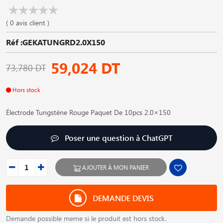
( 0 avis client )
Réf :GEKATUNGRD2.0X150
59,024 DT
73,780 DT
Hors stock
Électrode Tungstène Rouge Paquet De 10pcs 2.0×150
Poser une question à ChatGPT
AJOUTER À MON PANIER
DEMANDE DEVIS
Demande possible meme si le produit est hors stock.