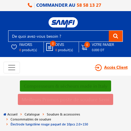
COMMANDER AU
58 58 13 27
0
FAVORIS
DEVIS
VOTRE PANIER
0
produit(s)
produit(s)
0
0
0.000 DT
Accès Client
Compresseurs & sécheurs made in Italy
Meilleurs Promos poste de soudure Semi
Accueil
Catalogue
Soudure & accessoires
Consommables de soudure
Électrode tungstène rouge paquet de 10pcs 2.0×150