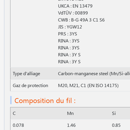
UKCA : EN 13479
VdTÜV : 00899
CWB : B-G 49A 3 C1 S6
JIS : YGW12
PRS : 3YS
RINA : 3YS
RINA : 3YS
RINA : 3Y S
RINA : 3Y S
Type d'alliage
Carbon-manganese steel (Mn/Si-all
Gaz de protection
M20, M21, C1 (EN ISO 14175)
Composition du fil :
C
Mn
Si
0.078
1.46
0.85