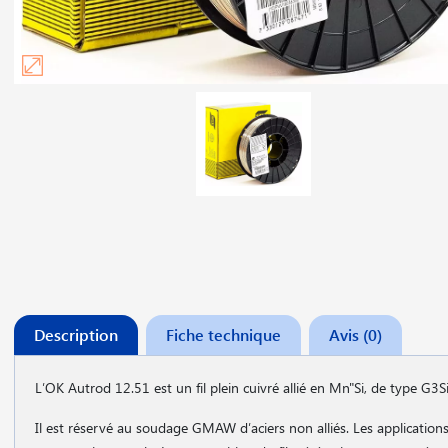
Description
Fiche technique
Avis (0)
L′OK Autrod 12.51 est un fil plein cuivré allié en Mn"Si, de type G3
Il est réservé au soudage GMAW d′aciers non alliés. Les applications s