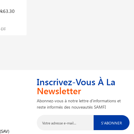
Ok63.30
Electrode Fonte Ok92.58 Ok Nife
101,000 DT
 DT
135,660 DT
Inscrivez-Vous À La
Newsletter
Abonnez-vous à notre lettre d'informations et
reste informés des nouveautés SAMFI
S'ABONNER
(SAV)