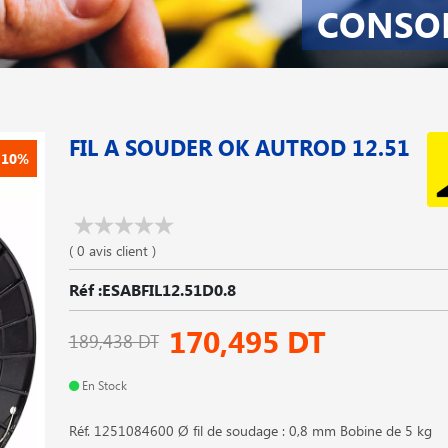
CONSO
FIL A SOUDER OK AUTROD 12.51
-10%
( 0 avis client )
Réf :ESABFIL12.51D0.8
170,495 DT
189,438 DT
En Stock
Réf. 1251084600 Ø fil de soudage : 0,8 mm Bobine de 5 kg