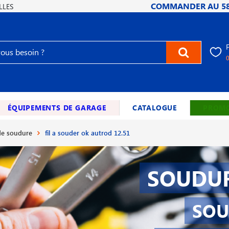
COMMANDER AU
5
LLES
ÉQUIPEMENTS DE GARAGE
CATALOGUE
PROMO
e soudure
fil a souder ok autrod 12.51
SOUDUR
SOU