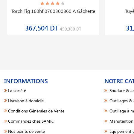
Torch Tig 160hf 0700300860 A Gâchette
Tuyè
367,504 DT
31
459,380 DT
INFORMATIONS
NOTRE CA
La société
Soudure & ac
Livraison à domicile
Outillages &
Conditions Générales de Vente
Outillage à m
Commandez chez SAMFI
Manutention 
Nos points de vente
Equipement d