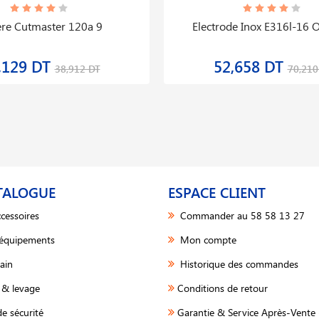
re Cutmaster 120a 9
Electrode Inox E316l-16 
,129 DT
52,658 DT
38,912 DT
70,210
TALOGUE
ESPACE CLIENT
cessoires
Commander au 58 58 13 27
 équipements
Mon compte
ain
Historique des commandes
& levage
Conditions de retour
e sécurité
Garantie & Service Après-Vente 