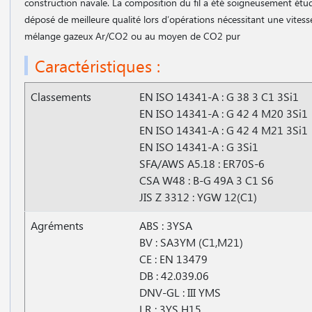
construction navale. La composition du fil a été soigneusement étu
déposé de meilleure qualité lors d′opérations nécessitant une vitesse
mélange gazeux Ar/CO2 ou au moyen de CO2 pur
Caractéristiques :
Classements
EN ISO 14341-A : G 38 3 C1 3Si1
EN ISO 14341-A : G 42 4 M20 3Si1
EN ISO 14341-A : G 42 4 M21 3Si1
EN ISO 14341-A : G 3Si1
SFA/AWS A5.18 : ER70S-6
CSA W48 : B-G 49A 3 C1 S6
JIS Z 3312 : YGW 12(C1)
Agréments
ABS : 3YSA
BV : SA3YM (C1,M21)
CE : EN 13479
DB : 42.039.06
DNV-GL : III YMS
LR : 3YS H15