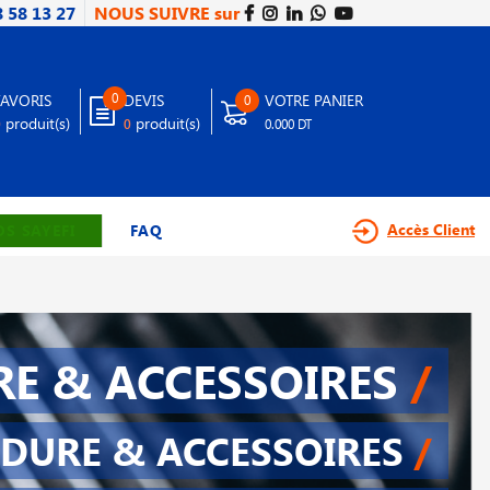
8 58 13 27
NOUS SUIVRE sur
0
FAVORIS
DEVIS
VOTRE PANIER
0
produit(s)
produit(s)
0
0
0.000 DT
Accès Client
S SAYEFI
FAQ
E & ACCESSOIRES
/
DURE & ACCESSOIRES
/