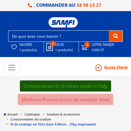
COMMANDER AU
58 58 13 27
0
FAVORIS
DEVIS
VOTRE PANIER
0
produit(s)
produit(s)
0
0
0.000 DT
Accès Client
Compresseurs & sécheurs made in Italy
Meilleurs Promos poste de soudure Semi
Accueil
Catalogue
Soudure & accessoires
Consommables de soudure
fil de soudage sw 702si diam 4.00mm - 25kg magmaweld