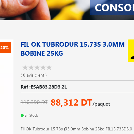
CONSO
FIL OK TUBRODUR 15.73S 3.0MM
-20%
BOBINE 25KG
( 0 avis client )
Réf :ESAB83.28D3.2L
88,312 DT
110,390 DT
/paquet
En Stock
Fil OK Tubrodur 15.73s Ø3.0mm Bobine 25kg FIL15.73SD3.0