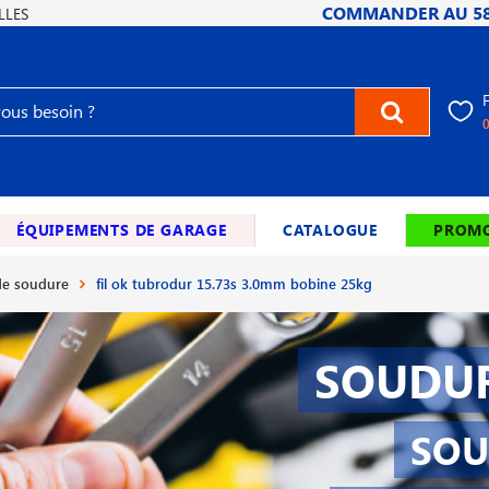
COMMANDER AU
5
LLES
ÉQUIPEMENTS DE GARAGE
CATALOGUE
PROMO
e soudure
fil ok tubrodur 15.73s 3.0mm bobine 25kg
SOUDUR
SOU