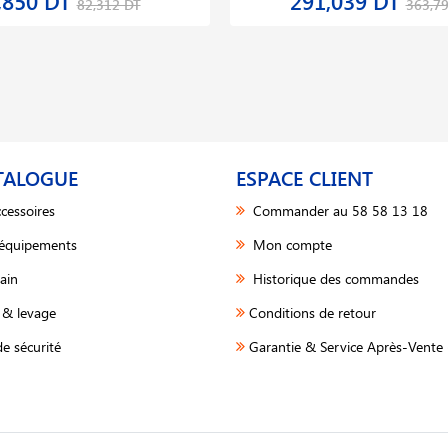
,850 DT
291,039 DT
82,312 DT
363,7
TALOGUE
ESPACE CLIENT
cessoires
Commander au 58 58 13 18
 équipements
Mon compte
ain
Historique des commandes
& levage
Conditions de retour
e sécurité
Garantie & Service Après-Vente 