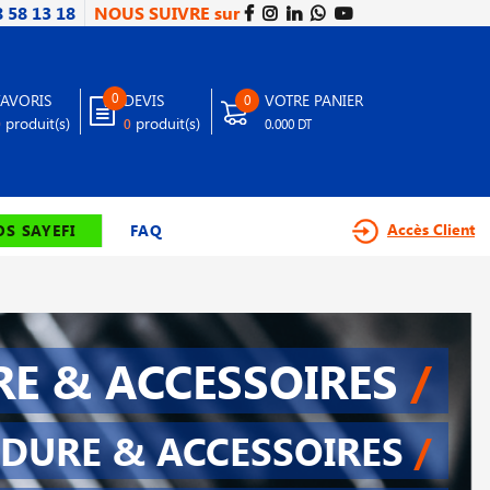
8 58 13 18
NOUS SUIVRE sur
0
FAVORIS
DEVIS
VOTRE PANIER
0
produit(s)
produit(s)
0
0
0.000 DT
Accès Client
S SAYEFI
FAQ
E & ACCESSOIRES
/
DURE & ACCESSOIRES
/