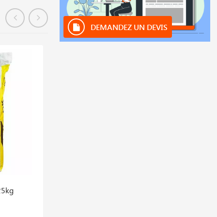
DEMANDEZ UN DEVIS
En stock
25kg
Connecteur 4 Poles Lub 315 Lkb
0193260152