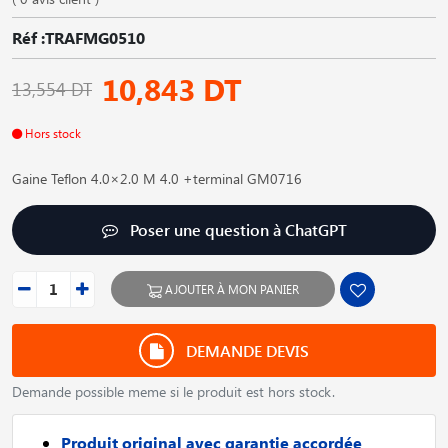
Réf :TRAFMG0510
10,843 DT
13,554 DT
Hors stock
Gaine Teflon 4.0×2.0 M 4.0 +terminal GM0716
Poser une question à ChatGPT
AJOUTER À MON PANIER
DEMANDE DEVIS
Demande possible meme si le produit est hors stock.
Produit original avec garantie accordée