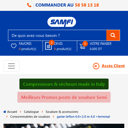
COMMANDER AU
58 58 13 18
0
FAVORIS
DEVIS
VOTRE PANIER
0
produit(s)
produit(s)
0
0
0.000 DT
Accès Client
Compresseurs & sécheurs made in Italy
Meilleurs Promos poste de soudure Semi
Accueil
Catalogue
Soudure & accessoires
Consommables de soudure
gaine teflon 4.0×2.0 m 4.0 +terminal