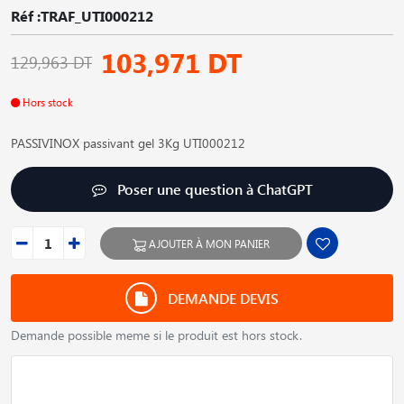
Réf :TRAF_UTI000212
103,971 DT
129,963 DT
Hors stock
PASSIVINOX passivant gel 3Kg UTI000212
Poser une question à ChatGPT
AJOUTER À MON PANIER
DEMANDE DEVIS
Demande possible meme si le produit est hors stock.