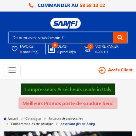
COMMANDER AU
58 58 13 12
0
FAVORIS
DEVIS
VOTRE PANIER
0
produit(s)
produit(s)
0
0
0.000 DT
Accès Client
Compresseurs & sécheurs made in Italy
Meilleurs Promos poste de soudure Semi
Accueil
Catalogue
Soudure & accessoires
Consommables de soudure
passivant gel de 3.0kg