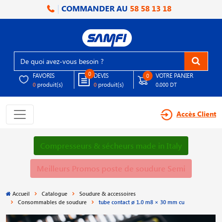
COMMANDER AU
58 58 13 18
0
FAVORIS
DEVIS
VOTRE PANIER
0
produit(s)
produit(s)
0
0
0.000 DT
Accès Client
Compresseurs & sécheurs made in Italy
Meilleurs Promos poste de soudure Semi
Accueil
Catalogue
Soudure & accessoires
Consommables de soudure
tube contact ø 1.0 m8 × 30 mm cu