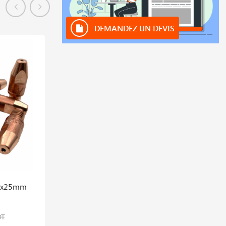
DEMANDEZ UN DEVIS
En stock
M6x25mm
Col De Sygne Ergoplus 25
59,639 DT
DT
74,549 DT