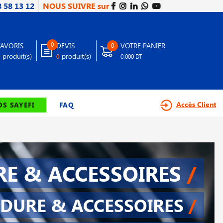
8 58 13 12
NOUS SUIVRE sur
0
FAVORIS
DEVIS
VOTRE PANIER
0
produit(s)
produit(s)
0
0
0.000 DT
Accès Client
S SAYEFI
FAQ
E & ACCESSOIRES
/
DURE & ACCESSOIRES
/