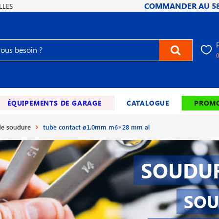
COMMANDER AU
5
LLES
ÉQUIPEMENTS DE GARAGE
CATALOGUE
PROMO
e soudure
tube contact ø1,0mm m6×28 mm al
SOUDUR
SOU