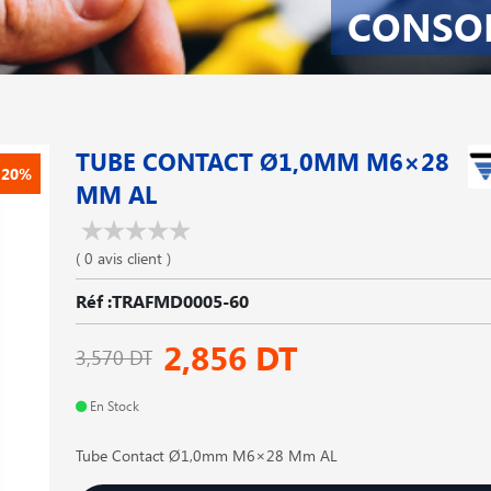
CONSO
TUBE CONTACT Ø1,0MM M6×28
-20%
MM AL
( 0 avis client )
Réf :TRAFMD0005-60
2,856 DT
3,570 DT
En Stock
Tube Contact Ø1,0mm M6×28 Mm AL