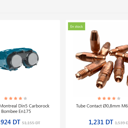
En stock
 Montreal Din5 Carborock
Tube Contact Ø0,8mm 
Bombee En175
,924 DT
1,231 DT
51,155 DT
1,539 