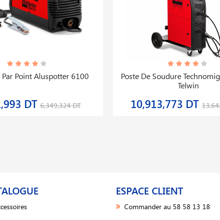
Par Point Aluspotter 6100
Poste De Soudure Technomi
Telwin
1,993 DT
10,913,773 DT
6,349,324 DT
13,64
TALOGUE
ESPACE CLIENT
cessoires
Commander au 58 58 13 18