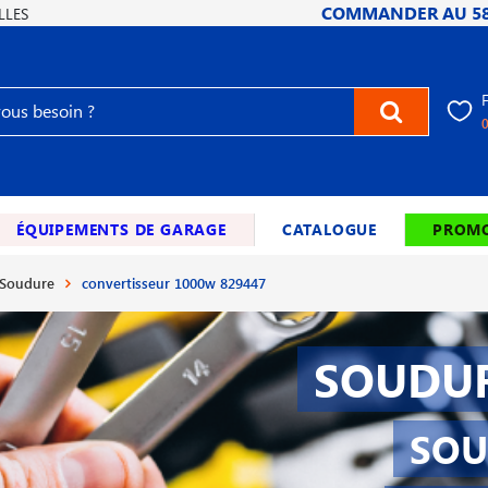
COMMANDER AU
5
LLES
ÉQUIPEMENTS DE GARAGE
CATALOGUE
PROMO
 Soudure
convertisseur 1000w 829447
SOUDUR
SOU