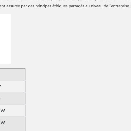
ent assurée par des principes éthiques partagés au niveau de l′entreprise.
V
z
 W
 W