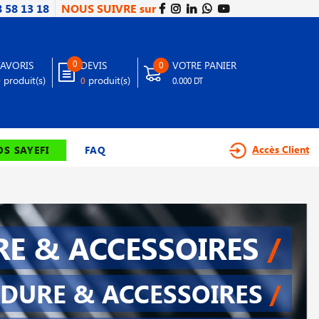
8 58 13 18
NOUS SUIVRE sur
0
FAVORIS
DEVIS
VOTRE PANIER
0
produit(s)
produit(s)
0
0
0.000 DT
Accès Client
S SAYEFI
FAQ
E & ACCESSOIRES
/
DURE & ACCESSOIRES
/