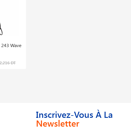
g 243 Wave
Poste Soudure Mig Mastermig 275i 400v
816882
5,592,452 DT
2,216 DT
6,990,565 DT
Inscrivez-Vous À La
Newsletter