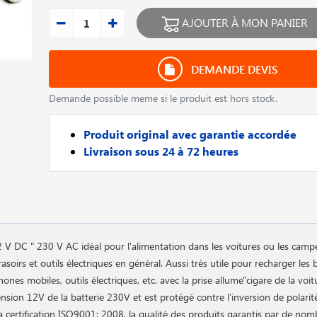
AJOUTER À MON PANIER
DEMANDE DEVIS
Demande possible meme si le produit est hors stock.
Produit original avec garantie accordée
Livraison sous 24 à 72 heures
12 V DC " 230 V AC idéal pour l′alimentation dans les voitures ou les campe
irs et outils électriques en général. Aussi très utile pour recharger les b
es mobiles, outils électriques, etc. avec la prise allume"cigare de la voi
ension 12V de la batterie 230V et est protégé contre l′inversion de polarité
la certification ISO9001: 2008, la qualité des produits garantis par de no