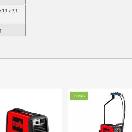
x 13 x 7,1
g
En stock