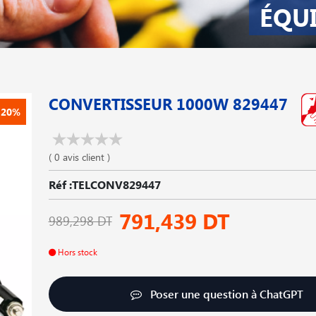
ÉQU
CONVERTISSEUR 1000W 829447
-20%
( 0 avis client )
Réf :TELCONV829447
791,439 DT
989,298 DT
Hors stock
Poser une question à ChatGPT