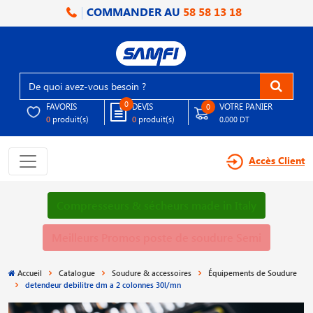
COMMANDER AU
58 58 13 18
0
FAVORIS
DEVIS
VOTRE PANIER
0
produit(s)
produit(s)
0
0
0.000 DT
Accès Client
Compresseurs & sécheurs made in Italy
Meilleurs Promos poste de soudure Semi
Accueil
Catalogue
Soudure & accessoires
Équipements de Soudure
detendeur debilitre dm a 2 colonnes 30l/mn