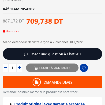
Réf :HAMP054202
709,738 DT
887,172 DT
Hors stock
Mano détendeur débilitre Argon à 2 colonnes 30 L/MN;
Poser une question à ChatGPT
AJOUTER À MON PANIER
DEMANDE DEVIS
Demande possible meme si le produit est hors stock.
Produit original avec garantie accordée