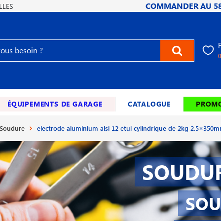
COMMANDER AU
5
LLES
ÉQUIPEMENTS DE GARAGE
CATALOGUE
PROMO
 Soudure
electrode aluminium alsi 12 etui cylindrique de 2kg 2.5×350
SOUDUR
SOU