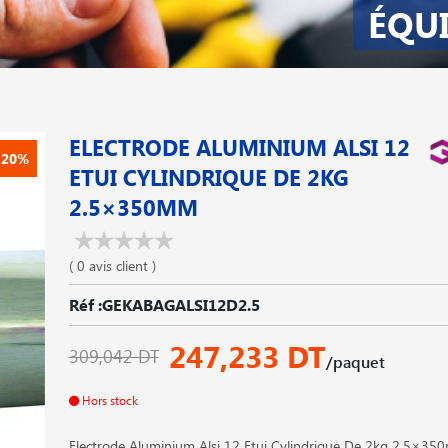
ÉQU
ELECTRODE ALUMINIUM ALSI 12
-20%
ETUI CYLINDRIQUE DE 2KG
2.5×350MM
( 0 avis client )
Réf :GEKABAGALSI12D2.5
247,233 DT
309,042 DT
/paquet
Hors stock
Electrode Aluminium Alsi 12 Etui Cylindrique De 2kg 2.5×3