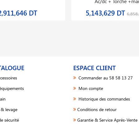
Ac/dc + Torche +ma
2,911,646 DT
5,143,629 DT
6,858
TALOGUE
ESPACE CLIENT
cessoires
Commander au 58 58 13 27
 équipements
Mon compte
ain
Historique des commandes
& levage
Conditions de retour
e sécurité
Garantie & Service Après-Vente 