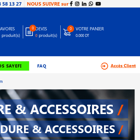
8 58 13 27
NOUS SUIVRE sur
0
FAVORIS
DEVIS
VOTRE PANIER
0
produit(s)
produit(s)
0
0
0.000 DT
Accès Client
S SAYEFI
FAQ
mm
E & ACCESSOIRES
/
DURE & ACCESSOIRES
/