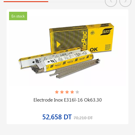
En stock
Electrode Inox E316l-16 Ok63.30
52,658 DT
70,210 DT