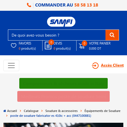
COMMANDER AU
58 58 13 18
0
FAVORIS
DEVIS
VOTRE PANIER
0
produit(s)
produit(s)
0
0
0.000 DT
Accès Client
Compresseurs & sécheurs made in Italy
Meilleurs Promos poste de soudure Semi
Accueil
Catalogue
Soudure & accessoires
Équipements de Soudure
poste de soudure fabricator es 410ic + acc (0447100881)