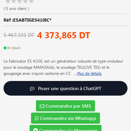
( 0 avis client )
Réf :ESABTIGES410IC*
4 373,865 DT
5 467,331 DT
En Stock
Le Fabricator ES 410iC est un générateur robuste de type onduleur
pour le soudage MMA(Stick), le soudage TIG(LIVE TIG) et le
gougeage avec crayon carbone en CC
...
Plus de détails
Poser une question à ChatGPT
Commandez par SMS
Commandez via Whatsapp
Commandez via Messenger