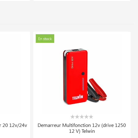
En stock
r 20 12v/24v
Demarreur Multifonction 12v (drive 1250
12 V) Telwin
336.399 DT
14 DT
448.532 DT
En stock