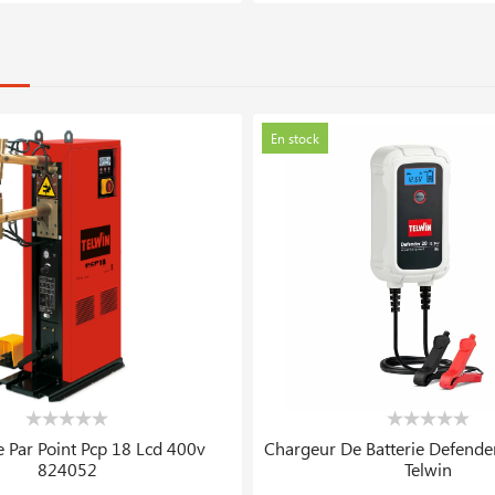
En stock
 Par Point Pcp 18 Lcd 400v
Chargeur De Batterie Defende
824052
Telwin
5.282 DT
217.291 DT
18 619.102 DT
271.6
En stock
Nouveauté