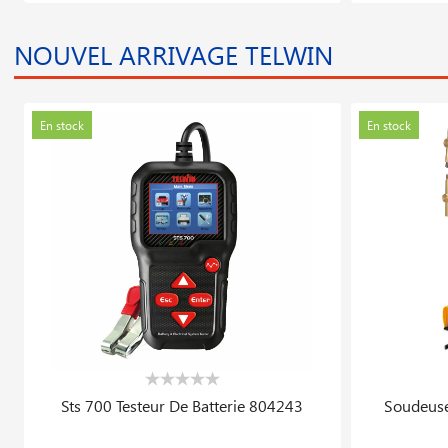
En stock
En stock
Sts 700 Testeur De Batterie 804243
Soudeuse
347.342 DT
14 89
434.177 DT
En stock
En stock