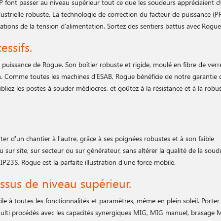
nt passer au niveau supérieur tout ce que les soudeurs appréciaient c
trielle robuste. La technologie de correction du facteur de puissance (
ctuations de la tension d'alimentation. Sortez des sentiers battus avec Rogue
essifs.
puissance de Rogue. Son boîtier robuste et rigide, moulé en fibre de verr
ain. Comme toutes les machines d'ESAB, Rogue bénéficie de notre garantie d
bliez les postes à souder médiocres, et goûtez à la résistance et à la robu
er d'un chantier à l'autre, grâce à ses poignées robustes et à son faible
ou sur site, sur secteur ou sur générateur, sans altérer la qualité de la sou
 IP23S, Rogue est la parfaite illustration d'une force mobile.
sus de niveau supérieur.
ile à toutes les fonctionnalités et paramètres, même en plein soleil. Porter 
ti procédés avec les capacités synergiques MIG, MIG manuel, brasage MI