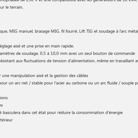
ur le terrain.
ue, MIG manuel, brasage MIG, fil fourré, Lift TIG et soudage à l’arc mét
réglage aisé et une prise en main rapide.
amètres de soudage, 0,5 à 10,0 mm avec un seul bouton de commande
résistant aux fluctuations de tension d'alimentation, même en travaillant 
 une manipulation aisé et la gestion des câbles
pour un arc net / stable pour l'acier au carbone ou un arc fluide / souple po
tions
es
té basculera dans cet état pour réduire la consommation d'énergie
térieur