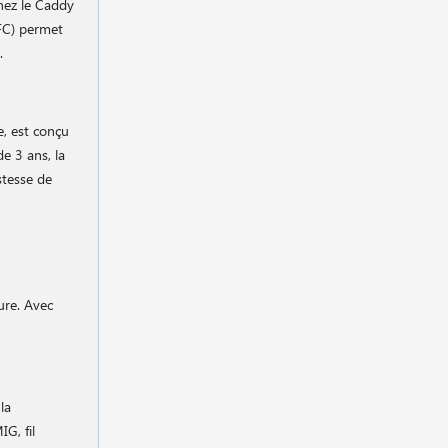
hez le Caddy
PFC) permet
.
e, est conçu
e 3 ans, la
stesse de
dure. Avec
la
G, fil