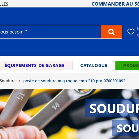
COMMANDER AU
5
LLES
ÉQUIPEMENTS DE GARAGE
CATALOGUE
PROMO
 Soudure
poste de soudure mig rogue emp 210 pro 0700301092
SOUDUR
SOU