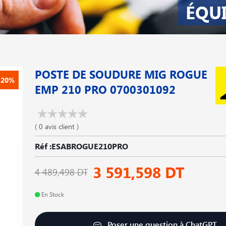
ÉQU
POSTE DE SOUDURE MIG ROGUE
-20%
EMP 210 PRO 0700301092
( 0 avis client )
Réf :ESABROGUE210PRO
3 591,598 DT
4 489,498 DT
En Stock
Poser une question à ChatGPT