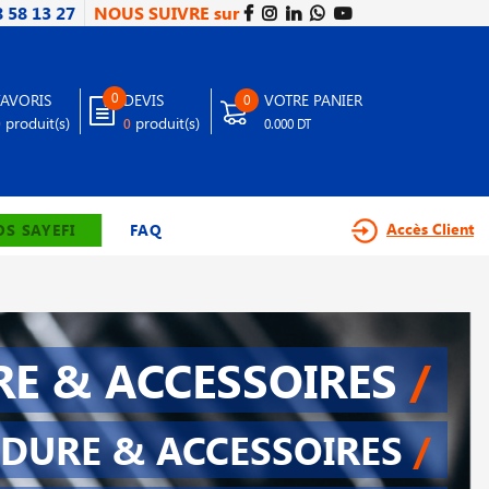
8 58 13 27
NOUS SUIVRE sur
0
FAVORIS
DEVIS
VOTRE PANIER
0
produit(s)
produit(s)
0
0
0.000 DT
Accès Client
S SAYEFI
FAQ
E & ACCESSOIRES
/
DURE & ACCESSOIRES
/