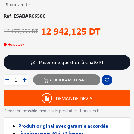
( 0 avis client )
Réf :ESABARC650C
12 942,125 DT
16 177,656 DT
Hors stock
Poser une question à ChatGPT
AJOUTER À MON PANIER
DEMANDE DEVIS
Demande possible meme si le produit est hors stock.
Produit original avec garantie accordée
Livraison sous 24 à 72 heures