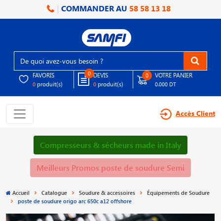
COMMANDER AU
58 58 13 18
0
FAVORIS
DEVIS
VOTRE PANIER
0
produit(s)
produit(s)
0
0
0.000 DT
Accès Client
Compresseurs & sécheurs made in Italy
Meilleurs Promos poste de soudure Semi
Accueil
Catalogue
Soudure & accessoires
Équipements de Soudure
poste de soudure origo arc 650c a12 offshore