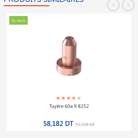
En stock
Tuyère 60a 9 8252
58,182 DT
72,728 DT