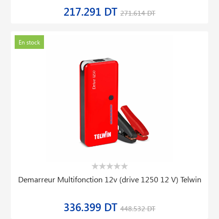
217.291 DT
271.614 DT
En stock
Demarreur Multifonction 12v (drive 1250 12 V) Telwin
336.399 DT
448.532 DT