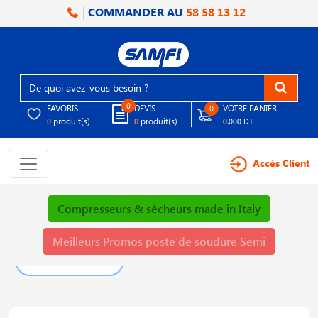
COMMANDER AU
58 58 13 12
0
FAVORIS
DEVIS
VOTRE PANIER
0
produit(s)
produit(s)
0
0
0.000 DT
Accès Client
Compresseurs & sécheurs made in Italy
Meilleurs Promos poste de soudure Semi
PLUS DE DÉTAILS