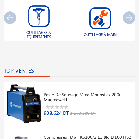
OUTILLAGES &
S
OUTILLAGE À MAIN
ÉQUIPEMENTS
TOP VENTES
Poste De Soudage Mma Monostick 200i
Magmaweld
938.624 DT
1 173.280 DT
Compresseur D'air Kp100/2 E1 Blu Lt100 Hp2