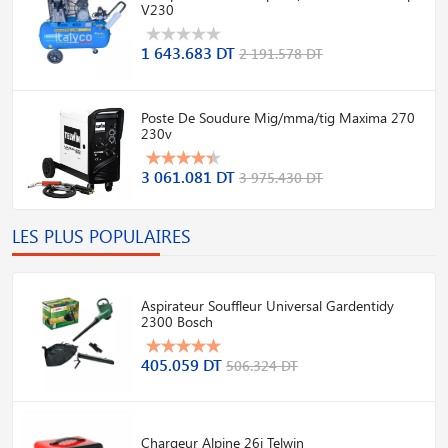
V230
1 643.683 DT
2 191.578 DT
Poste De Soudure Mig/mma/tig Maxima 270
230v
3 061.081 DT
3 975.430 DT
LES PLUS POPULAIRES
Aspirateur Souffleur Universal Gardentidy
2300 Bosch
405.059 DT
506.324 DT
Chargeur Alpine 26i Telwin