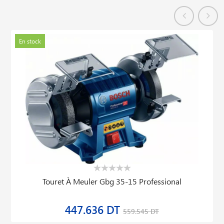
En stock
Touret À Meuler Gbg 35-15 Professional
447.636 DT
559.545 DT