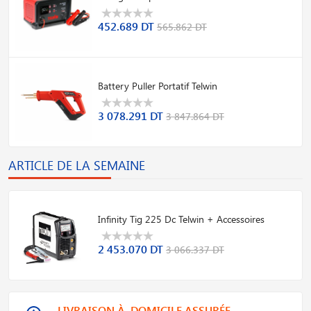
452.689 DT
565.862 DT
Battery Puller Portatif Telwin
3 078.291 DT
3 847.864 DT
ARTICLE DE LA SEMAINE
Infinity Tig 225 Dc Telwin + Accessoires
2 453.070 DT
3 066.337 DT
LIVRAISON À DOMICILE ASSURÉE