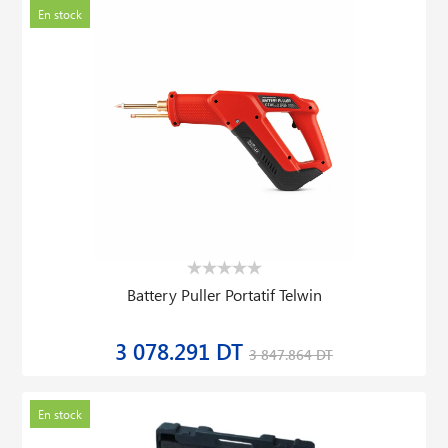
En stock
Battery Puller Portatif Telwin
3 078.291 DT
3 847.864 DT
En stock