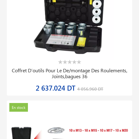
Coffret D′outils Pour Le De/montage Des Roulements,
Joints,bagues 36
2 637.024 DT
4 056.960 DT
En stock