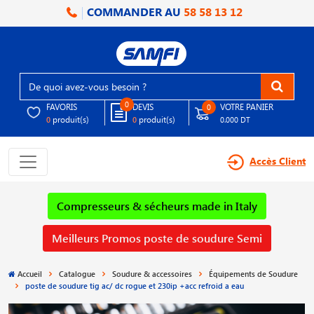
COMMANDER AU
58 58 13 12
0
FAVORIS
DEVIS
VOTRE PANIER
0
produit(s)
produit(s)
0
0
0.000 DT
Accès Client
Compresseurs & sécheurs made in Italy
Meilleurs Promos poste de soudure Semi
Accueil
Catalogue
Soudure & accessoires
Équipements de Soudure
poste de soudure tig ac/ dc rogue et 230ip +acc refroid a eau