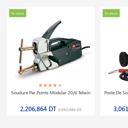
En stock
En stock
Soudure Par Points Modular 20/ti Telwin
Poste De S
2,206,864 DT
3,06
2,942,486 DT