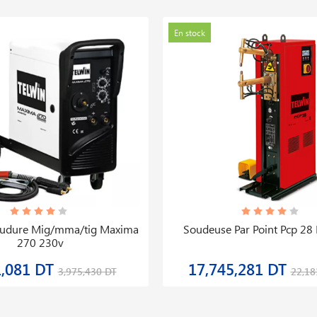
En stock
oudure Mig/mma/tig Maxima
Soudeuse Par Point Pcp 28
270 230v
1,081 DT
17,745,281 DT
3,975,430 DT
22,18