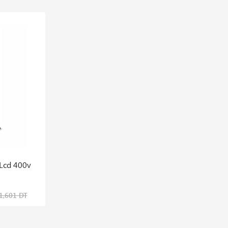
En stock
 Lcd 400v
Kit 3 Marteaux En Gomme Telwin
306,577 DT
1,601 DT
408,770 DT