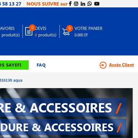
8 58 13 27
NOUS SUIVRE sur
0
FAVORIS
DEVIS
VOTRE PANIER
0
produit(s)
produit(s)
0
0
0.000 DT
Accès Client
S SAYEFI
FAQ
c 816130 aqua
E & ACCESSOIRES
/
DURE & ACCESSOIRES
/