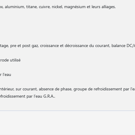
ox, aluminium, titane, cuivre, nickel, magnésium et leurs alliages.
ointage, pre et post gaz, croissance et décroissance du courant, balance DC/
rode utilisé
r l′eau
intérieur, sur courant, absence de phase, groupe de refroidissement par l′e
roidissement par l′eau G.R.A..