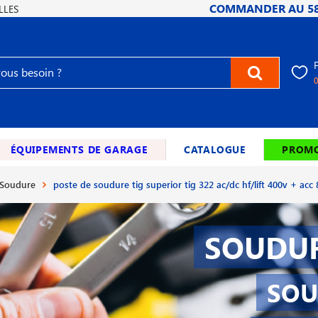
COMMANDER AU
5
LLES
ÉQUIPEMENTS DE GARAGE
CATALOGUE
PROMO
 Soudure
poste de soudure tig superior tig 322 ac/dc hf/lift 400v + ac
SOUDUR
SOU